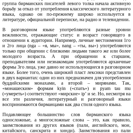
группа бирманских писателей левого толка начала активную
борьбу за отказ от употребления классического литературного
языка, однако он по-прежнему широко используется в
литературе, официальной переписке, на радио и телевидении.
В разговорном языке употребляются разные уровни
вежливости, отражающие статус и возраст говорящего в
отношении к аудитории. Например, личные местоимения 1го
и 2го лица (nga – «я, мы», nang – «ты, вы») употребляются
только при общении с близкими людьми такого же или более
молодого возраста. А при обращении к старшим,
преподавателям или незнакомцам употребляются архаичные
формы 3го лица, уже давно не использующиеся в разговорном
языке. Более того, очень широкий пласт лексики представлен
в двух вариантах: один из них предназначен для употребления
буддийскими монахами, а второй – мирянами. Так,
«монашеским» формам kyin («спать») и pyam tau mu
(«умереть») соответствуют «мирские» ip’ и se. Но, несмотря на
все эти различия, литературный и разговорный языки
воспринимаются бирманцами как два стиля одного языка.
Подавляющее большинство слов бирманского языка
односложные, а многосложные слова – это, как правило,
заимствования из других языков (пали, английского, мон,
китайского, санскрита и хинди). Заимствования из пали