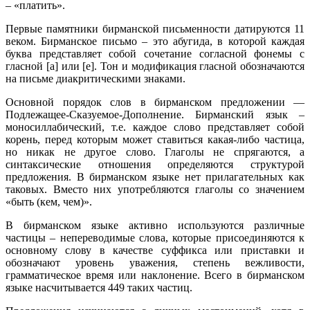
– «платить».
Первые памятники бирманской письменности датируются 11
веком. Бирманское письмо – это абугида, в которой каждая
буква представляет собой сочетание согласной фонемы с
гласной [a] или [e]. Тон и модификация гласной обозначаются
на письме диакритическими знаками.
Основной порядок слов в бирманском предложении —
Подлежащее-Сказуемое-Дополнение. Бирманский язык –
моносиллабический, т.е. каждое слово представляет собой
корень, перед которым может ставиться какая-либо частица,
но никак не другое слово. Глаголы не спрягаются, а
синтаксические отношения определяются структурой
предложения. В бирманском языке нет прилагательных как
таковых. Вместо них употребляются глаголы со значением
«быть (кем, чем)».
В бирманском языке активно используются различные
частицы – непереводимые слова, которые присоединяются к
основному слову в качестве суффикса или приставки и
обозначают уровень уважения, степень вежливости,
грамматическое время или наклонение. Всего в бирманском
языке насчитывается 449 таких частиц.