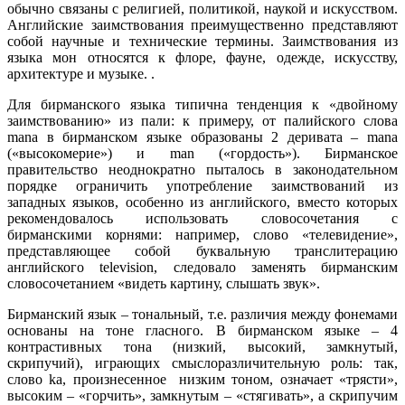
обычно связаны с религией, политикой, наукой и искусством.
Английские заимствования преимущественно представляют
собой научные и технические термины. Заимствования из
языка мон относятся к флоре, фауне, одежде, искусству,
архитектуре и музыке. .
Для бирманского языка типична тенденция к «двойному
заимствованию» из пали: к примеру, от палийского слова
mana в бирманском языке образованы 2 деривата – mana
(«высокомерие») и man («гордость»). Бирманское
правительство неоднократно пыталось в законодательном
порядке ограничить употребление заимствований из
западных языков, особенно из английского, вместо которых
рекомендовалось использовать словосочетания с
бирманскими корнями: например, слово «телевидение»,
представляющее собой буквальную транслитерацию
английского television, следовало заменять бирманским
словосочетанием «видеть картину, слышать звук».
Бирманский язык – тональный, т.е. различия между фонемами
основаны на тоне гласного. В бирманском языке – 4
контрастивных тона (низкий, высокий, замкнутый,
скрипучий), играющих смыслоразличительную роль: так,
слово ka, произнесенное низким тоном, означает «трясти»,
высоким – «горчить», замкнутым – «стягивать», а скрипучим