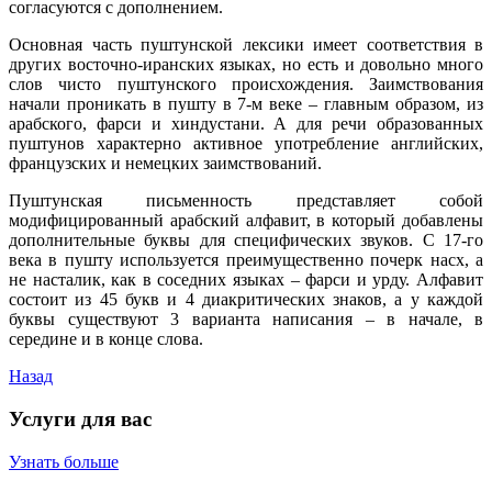
согласуются с дополнением.
Основная часть пуштунской лексики имеет соответствия в
других восточно-иранских языках, но есть и довольно много
слов чисто пуштунского происхождения. Заимствования
начали проникать в пушту в 7-м веке – главным образом, из
арабского, фарси и хиндустани. А для речи образованных
пуштунов характерно активное употребление английских,
французских и немецких заимствований.
Пуштунская письменность представляет собой
модифицированный арабский алфавит, в который добавлены
дополнительные буквы для специфических звуков. С 17-го
века в пушту используется преимущественно почерк насх, а
не насталик, как в соседних языках – фарси и урду. Алфавит
состоит из 45 букв и 4 диакритических знаков, а у каждой
буквы существуют 3 варианта написания – в начале, в
середине и в конце слова.
Назад
Услуги для вас
Узнать больше