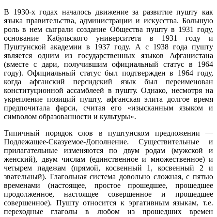
В 1930-х годах началось движение за развитие пушту как
языка правительства, администрации и искусства. Большую
роль в нем сыграли создание Общества пушту в 1931 году,
основание Кабульского университета в 1931 году и
Пуштунской академии в 1937 году. А с 1938 года пушту
является одним из государственных языков Афганистана
(вместе с дари, получившим официальный статус в 1964
году). Официальный статус был подтвержден в 1964 году,
когда афганский персидский язык был переименован
конституционной ассамблеей в пушту. Однако, несмотря на
укрепление позиций пушту, афганская элита долгое время
предпочитала фарси, считая его «изысканным языком и
символом образованности и культуры».
Типичный порядок слов в пуштунском предложении —
Подлежащее-Сказуемое-Дополнение. Существительные и
прилагательные изменяются по двум родам (мужской и
женский), двум числам (единственное и множественное) и
четырем падежам (прямой, косвенный 1, косвенный 2 и
звательный). Глагольная система довольно сложная, с пятью
временами (настоящее, простое прошедшее, прошедшее
продолженное, настоящее совершенное и прошедшее
совершенное). Пушту относится к эргативным языкам, т.е.
переходные глаголы в любом из прошедших времен