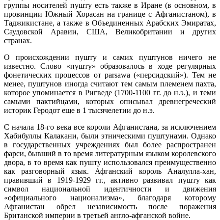
группы носителей пушту есть также в Иране (в основном, в
провинции Южный Хорасан на границе с Афганистаном), в
Таджикистане, а также в Объединенных Арабских Эмиратах,
Саудовской Аравии, США, Великобритании и других
странах.
О происхождении пушту и самих пуштунов ничего не
известно. Слово «пушту» образовалось в ходе регулярных
фонетических процессов от parsawa («персидский»). Тем не
менее, пуштунов иногда считают тем самым племенем пахта,
которое упоминается в Ригведе (1700-1100 гг. до н.э.), и теми
самыми пактийцами, которых описывал древнегреческий
историк Геродот еще в 1 тысячелетии до н.э.
С начала 18-го века все короли Афганистана, за исключением
Хабибуллы Калакани, были этническими пуштунами. Однако
в государственных учреждениях был более распространен
фарси, бывший в то время литературным языком королевского
двора, в то время как пушту использовался преимущественно
как разговорный язык. Афганский король Аналулла-хан,
правивший в 1919-1929 гг., активно развивал пушту как
символ национальной идентичности и движения
«официального национализма», благодаря которому
Афганистан обрел независимость после поражения
Британской империи в третьей англо-афганской войне.