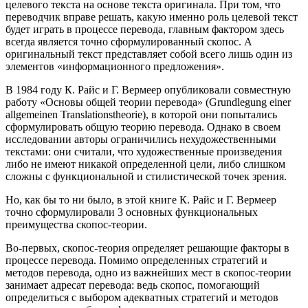
целевого текста на основе текста оригинала. При том, что
переводчик вправе решать, какую именно роль целевой текст
будет играть в процессе перевода, главным фактором здесь
всегда является точно сформулированный скопос. А
оригинальный текст представляет собой всего лишь один из
элементов «информационного предложения».
В 1984 году К. Райс и Г. Вермеер опубликовали совместную
работу «Основы общей теории перевода» (Grundlegung einer
allgemeinen Translationstheorie), в которой они попытались
сформулировать общую теорию перевода. Однако в своем
исследовании авторы ограничились нехудожественными
текстами: они считали, что художественные произведения
либо не имеют никакой определенной цели, либо слишком
сложны с функциональной и стилистической точек зрения.
Но, как бы то ни было, в этой книге К. Райс и Г. Вермеер
точно сформулировали 3 основных функциональных
преимущества скопос-теории.
Во-первых, скопос-теория определяет решающие факторы в
процессе перевода. Помимо определенных стратегий и
методов перевода, одно из важнейших мест в скопос-теории
занимает адресат перевода: ведь скопос, помогающий
определиться с выбором адекватных стратегий и методов