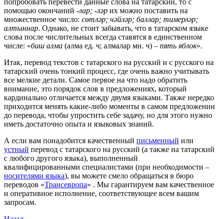
попробовать перевести данные слова на татарский, то с
помощью окончаний
-лар; -ләр
их можно поставить на
множественное число:
сөтләр; чәйләр; баллар; тимерләр;
алтыннар
. Однако, не стоит забывать, что в татарском языке
слова после числительных всегда ставятся в единственном
числе: «
биш алма
(алма ед. ч; алмалар мн. ч) –
пять яблок
».
Итак, перевод текстов с татарского на русский и с русского на
татарский очень тонкий процесс, где очень важно учитывать
все мелкие детали. Самое первое на что надо обратить
внимание, это порядок слов в предложениях, который
кардинально отличается между двумя языками. Также нередко
приходится менять какие-либо моменты в самом предложении
до перевода, чтобы упростить себе задачу, но для этого нужно
иметь достаточно опыта и языковых знаний.
А если вам понадобится качественный
письменный
или
устный
перевод с татарского на русский (а также на татарский
с любого другого языка), выполненный
квалифицированными специалистами (при необходимости –
носителями языка
), вы можете смело обращаться в бюро
переводов «
Трансевропа
» . Мы гарантируем вам качественное
и оперативное исполнение, соответствующее всем вашим
запросам.
Назад