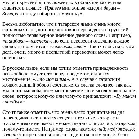
места и времени в предложениях в обоих языках всегда
ставится в начале: «
Иртәгә
мин җиләк җыерга барам –
Завтра
я пойду собирать землянику».
Весьма любопытно, что в татарском языке очень много
составных слов, которые дословно переводятся на русский,
полностью теряя верное значение данного слова. Например,
«
ташбака – черепаха
», но если перевести отдельно каждое
слово, то получится – «
каменьлягушка
». Таких слов, на самом
деле, очень много и неопытный переводчик может легко
ошибиться.
В русском языке, если мы хотим отметить принадлежность
чего-либо к кому-то, то перед предметом ставится
местоимение: «
Это моя книга
». А в случае с татарским
языком данный оборот составляется слегка сложнее, так как
мы не только добавляем местоимение, но и меняем окончание
слова, которое к кому-то или чему-то принадлежит: «
Бу минем
китабым
».
Стоит также отметить, что очень часто препятствием для
переводчиков становятся существительные, которые в
русском языке не имеют множественного числа, а в татарском
почему-то имеют. Например, слова:
молоко; чай; мед; железо;
золото
употребляются только в единственном числе. Если