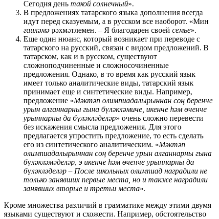
Сегодня день
такой солнечный
».
В предложениях татарского языка дополнения всегда
идут перед сказуемым, а в русском все наоборот. «Мин
гаиләмә
рәхмәтлемен. – Я благодарен своей
семье
».
Еще один нюанс, который возникает при переводе с
татарского на русский, связан с видом предложений. В
татарском, как и в русском, существуют
сложноподчиненные и сложносочиненные
предложения. Однако, в то время как русский язык
имеет только аналитические виды, татарский язык
принимает еще и синтетические виды. Например,
предложение «
Мәктәп олимпиадалырыннан соң беренче
урын алганнарны гына бүләкләмиче, икенче һәм өченче
урыннарны да бүләкләделәр
» очень сложно перевести
без искажения смысла предложения. Для этого
предлагается упростить предложение, то есть сделать
его из синтетического аналитическим. «
Мәктәп
олимпиадалырыннан соң беренче урын алганнарны гына
бүләкләмәделәр, э икенче һәм өченче урыннарны да
бүләкләделәр – После школьных олимпиад наградили не
только занявших первые места, но и также наградили
занявших вторые и третьи места
».
Кроме множества различий в грамматике между этими двумя
языками существуют и схожести. Например, обстоятельство