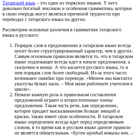
Татарский язык
– это один из тюркских языков. У него
довольно богатый лексикон и особенная грамматика, которые
в свою очередь могут являться причиной трудности при
переводах с татарского языка на другие.
Рассмотрим основные различия в грамматике татарского
языка и русского:
Порядок слов в предложениях в татарском языке всегда
носит более структурированный характер, чем в других.
Самым основным правилом является то, что в татарском
языке подлежащее всегда идет в начале предложения, а
сказуемое в конце. А что касается русского языка, то в
нем порядок слов более свободный. Из-за этого часто
возникают ошибки при переводе. «Минем
әни
мәктәптә
укытучы булып
эшли
. – Моя
мама работает
учителем в
школе».
Немало важную роль в правильном составлении
предложений играют и второстепенные члены
предложения. Такая часть речи, как определение,
которое придает высказываниям больше эмоций и
краски, также имеет свои особенности. В татарском
языке определение всегда идет перед определяемым
словом, в то время как в русском языке данное правило
не является обязательным. «Буген
шундый кояшлы
көн. –